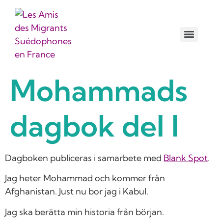
راهنمای برای دوران کرونا/
کنید Watizat-راهنمای
Mohammads
dagbok del I
Dagboken publiceras i samarbete med
Blank Spo
t
.
Jag heter Mohammad och kommer från
Afghanistan. Just nu bor jag i Kabul.
Jag ska berätta min historia från början.