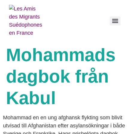
راهنمای برای دوران کرونا/
کنید Watizat-راهنمای
Mohammads
dagbok från
Kabul
Mohammad en en ung afghansk flykting som blivit
utvisad till Afghanistan efter asylansökningar i både
Sverige och Frankrike. Hans prisbelönta dagbok