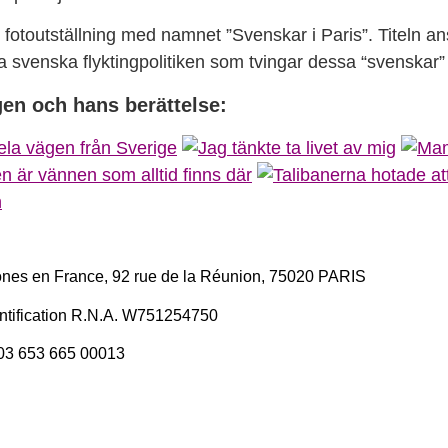
otoutställning med namnet ”Svenskar i Paris”. Titeln ans
 svenska flyktingpolitiken som tvingar dessa “svenskar” a
ngen och hans berättelse:
es en France, 92 rue de la Réunion, 75020 PARIS
entification R.N.A. W751254750
03 653 665 00013