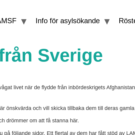
AMSF
Info för asylsökande
Röste
 från Sverige
gat livet när de flydde från inbördeskrigets Afghanistan
är önskvärda och vill skicka tillbaka dem till deras gaml
e och drömmer om att få stanna här.
 på följande sidor. Ett flertal av dem har fått stöd av L