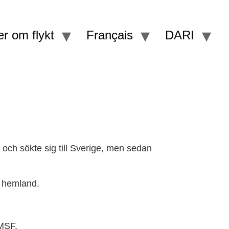
r om flykt
Français
DARI
 och sökte sig till Sverige, men sedan
a hemland.
AMSF.