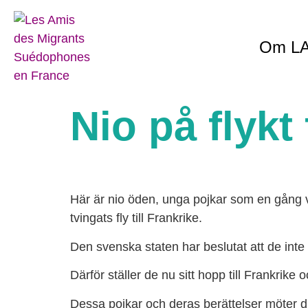
Om L
راهنمای برای دوران کرونا/
کنید Watizat-راهنمای
Nio på flykt
Här är nio öden, unga pojkar som en gång vå
tvingats fly till Frankrike.
Den svenska staten har beslutat att de inte 
Därför ställer de nu sitt hopp till Frankrik
Dessa pojkar och deras berättelser möter du